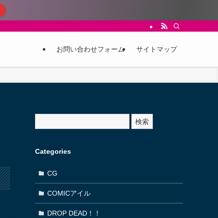
お問い合わせフォーム
サイトマップ
サ
検索
イ
ト
内
Categories
検
索
CG
COMICアイル
DROP DEAD！！