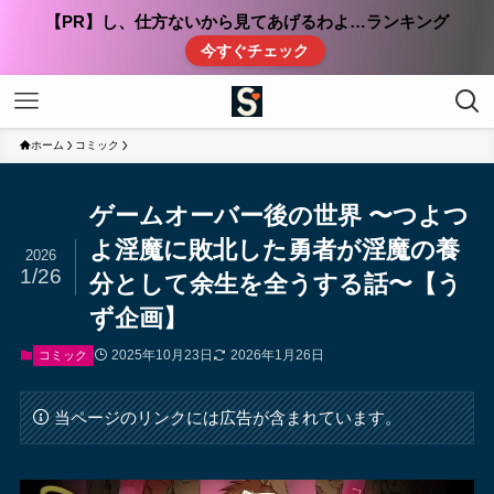
【PR】し、仕方ないから見てあげるわよ…ランキング
今すぐチェック
ホーム
コミック
ゲームオーバー後の世界 〜つよつ
よ淫魔に敗北した勇者が淫魔の養
2026
1/26
分として余生を全うする話〜【う
ず企画】
2025年10月23日
2026年1月26日
コミック
当ページのリンクには広告が含まれています。