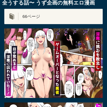
全うする話〜 うず企画の無料エロ漫画
66ページ