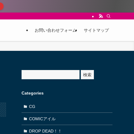
お問い合わせフォーム
サイトマップ
サ
検索
イ
ト
内
Categories
検
索
CG
COMICアイル
DROP DEAD！！