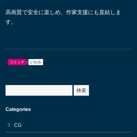
高画質で安全に楽しめ、作家支援にも直結しま
す。
コミック
いかみ
サ
検索
イ
ト
Categories
内
検
CG
索