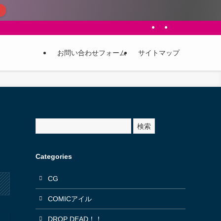
お問い合わせフォーム
サイトマップ
サ
検索
イ
ト
内
Categories
検
索
CG
COMICアイル
DROP DEAD！！