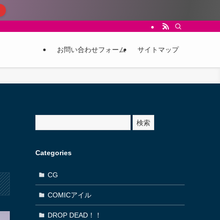
お問い合わせフォーム
サイトマップ
サ
検索
イ
ト
内
Categories
検
索
CG
COMICアイル
DROP DEAD！！