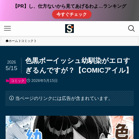
【PR】し、仕方ないから見てあげるわよ…ランキング
今すぐチェック
ホーム
コミック
色黒ボーイッシュ幼馴染がエロす
2026
5/15
ぎるんですが？【COMICアイル】
2026年5月15日
コミック
当ページのリンクには広告が含まれています。