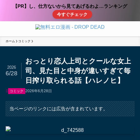
【PR】し、仕方ないから見てあげるわよ…ランキング
今すぐチェック
ホーム
コミック
おっとり恋人上司とクールな女上
2026
司、見た目と中身が違いすぎて毎
6/28
日搾り取られる話【ハレノヒ】
2026年6月28日
コミック
当ページのリンクには広告が含まれています。