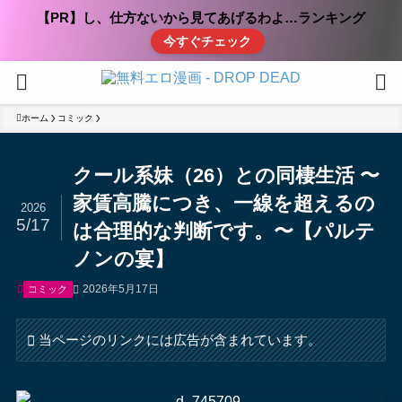
【PR】し、仕方ないから見てあげるわよ…ランキング
今すぐチェック
ホーム
コミック
クール系妹（26）との同棲生活 〜
家賃高騰につき、一線を超えるの
2026
5/17
は合理的な判断です。〜【パルテ
ノンの宴】
2026年5月17日
コミック
当ページのリンクには広告が含まれています。