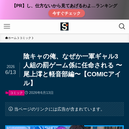
【PR】し、仕方ないから見てあげるわよ…ランキング
今すぐチェック
ホーム
コミック
陰キャの俺、なぜか一軍ギャル3
人組の罰ゲーム係に任命される 〜
2026
6/13
尾上澪と軽音部編〜【COMICアイ
ル】
2026年6月13日
コミック
当ページのリンクには広告が含まれています。