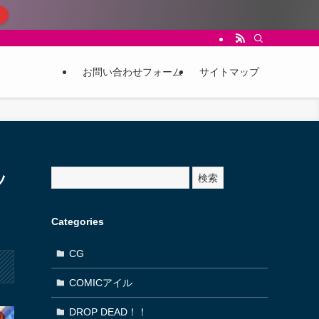
お問い合わせフォーム
サイトマップ
サ
ッ
検索
イ
ト
内
Categories
検
索
CG
COMICアイル
DROP DEAD！！