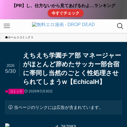
【PR】し、仕方ないから見てあげるわよ…ランキング
今すぐチェック
ホーム
コミック
えちえち学園チア部 マネージャー
がほとんど辞めたサッカー部合宿
2026
5/30
に帯同し当然のごとく性処理させ
られてしまうw【EchicalH】
2026年5月30日
コミック
当ページのリンクには広告が含まれています。