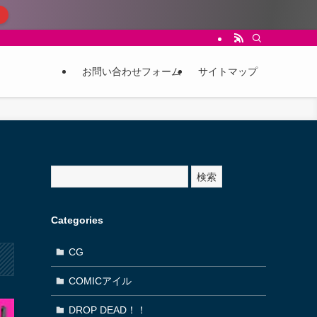
お問い合わせフォーム
サイトマップ
サ
検索
イ
ト
内
Categories
検
索
CG
COMICアイル
DROP DEAD！！