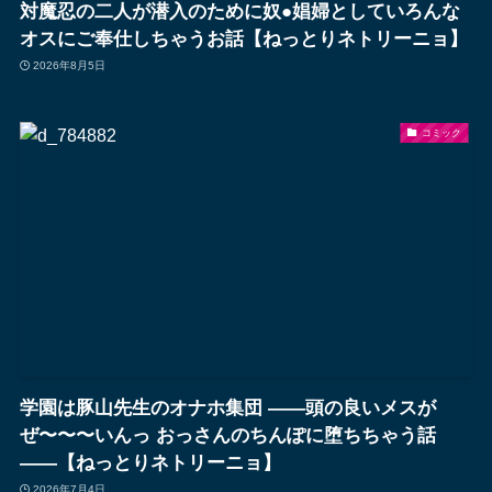
対魔忍の二人が潜入のために奴●娼婦としていろんな
オスにご奉仕しちゃうお話【ねっとりネトリーニョ】
2026年8月5日
コミック
学園は豚山先生のオナホ集団 ――頭の良いメスが
ぜ〜〜〜いんっ おっさんのちんぽに堕ちちゃう話
――【ねっとりネトリーニョ】
2026年7月4日