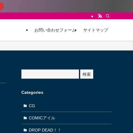
お問い合わせフォーム
サイトマップ
サ
検索
イ
ト
内
Categories
検
索
CG
COMICアイル
DROP DEAD！！