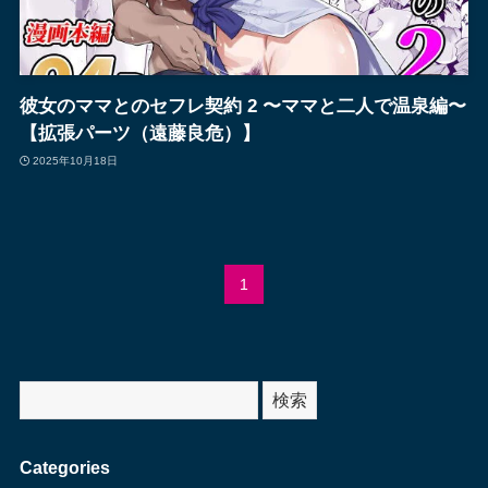
彼女のママとのセフレ契約 2 〜ママと二人で温泉編〜
【拡張パーツ（遠藤良危）】
2025年10月18日
1
サ
検索
イ
ト
Categories
内