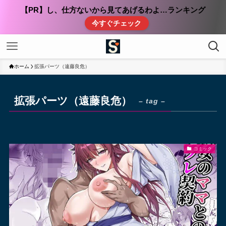
【PR】し、仕方ないから見てあげるわよ…ランキング
今すぐチェック
ホーム
拡張パーツ（遠藤良危）
拡張パーツ（遠藤良危）
– tag –
コミック